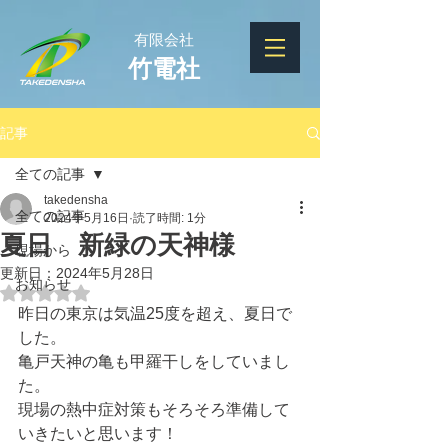
有限会社
竹電社
記事
全ての記事
takedensha
全ての記事
2024年5月16日
読了時間: 1分
夏日 新緑の天神様
現場から
更新日：
2024年5月28日
お知らせ
5つ星のうちNaNと評価されています。
昨日の東京は気温25度を超え、夏日で
した。
亀戸天神の亀も甲羅干しをしていまし
た。
現場の熱中症対策もそろそろ準備して
いきたいと思います！