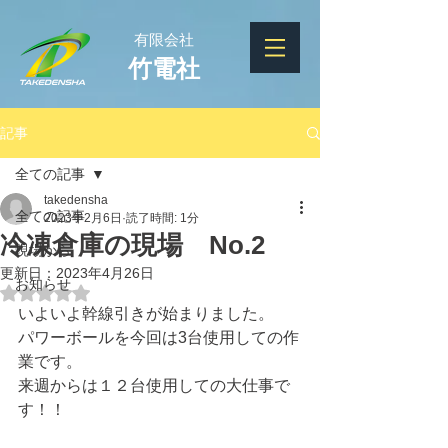
有限会社
竹電社
記事
全ての記事
takedensha
全ての記事
2023年2月6日
読了時間: 1分
冷凍倉庫の現場 No.2
現場から
更新日：
2023年4月26日
お知らせ
5つ星のうちNaNと評価されています。
いよいよ幹線引きが始まりました。
パワーボールを今回は3台使用しての作
業です。
来週からは１２台使用しての大仕事で
す！！