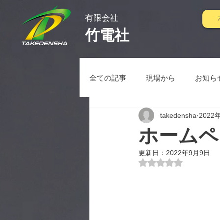
有限会社
竹電社
全ての記事
現場から
お知ら
takedensha
2022
ホームペ
更新日：
2022年9月9日
5つ星のうちNaN