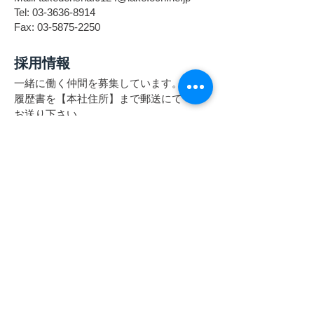
Tel:
03-3636-8914
Fax:
03-5875-2250
採用情報
一緒に働く仲間を募集しています。
履歴書を【本社住所】まで郵送にて
お送り下さい。
面接は
【事務所】
になります。
・未経験者歓迎です。
・資格取得のバックアップ制度あり！
・残業時間は年間通してほとんどありま
せん。
メール又は電話にてお気軽にお問い合わ
せください。
takedensha.0124@lake.ocn.ne.jp
090-3235-1031
(竹村)
※採用に関すお問合せ以外はご遠慮下さ