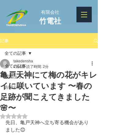
有限会社
竹電社
記事
全ての記事
takedensha
全ての記事
2月4日
読了時間: 2分
亀戸天神にて梅の花がキレ
現場から
イに咲いています 〜春の
お知らせ
足跡が聞こえてきました
🌸〜
5つ星のうちNaNと評価されています。
先日、亀戸天神へ立ち寄る機会があり
ました😊